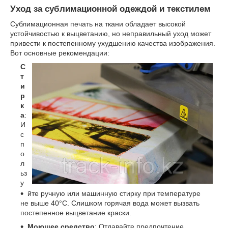
Уход за сублимационной одеждой и текстилем
Сублимационная печать на ткани обладает высокой
устойчивостью к выцветанию, но неправильный уход может
привести к постепенному ухудшению качества изображения.
Вот основные рекомендации:
С
т
и
р
к
а
:
И
с
п
о
л
ьз
у
йте ручную или машинную стирку при температуре
не выше 40°C. Слишком горячая вода может вызвать
постепенное выцветание краски.
Моющее средство
: Отдавайте предпочтение