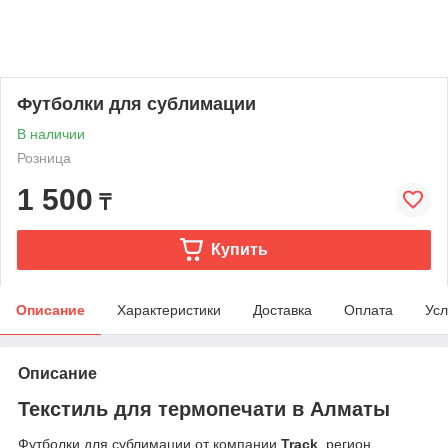
Футболки для сублимации
В наличии
Розница
1 500
₸
Купить
Описание
Характеристики
Доставка
Оплата
Усл
Описание
Текстиль для термопечати в Алматы
Футболки для сублимации от компании
Track
, регион