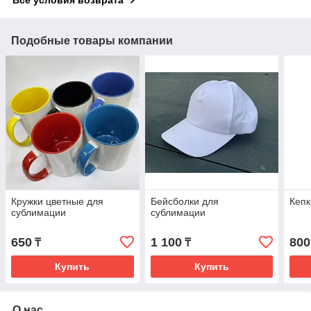
Все условия возврата
Подобные товары компании
Кружки цветные для
Бейсболки для
Кепк
сублимации
сублимации
650
1 100
800
₸
₸
Купить
Купить
О нас