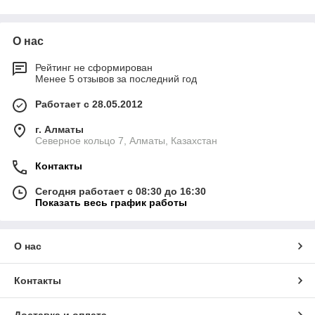
МБ. Отлично подходят
удаления и повторной
для хранения
записи информации.
документов, музыки,
Оптимальны для
О нас
фотографий и архивов.
тестирования проектов
Запись производится
и временного хранения
Рейтинг не сформирован
один раз без
файлов.
Менее 5 отзывов за последний год
возможности стирания
данных.
Работает с 28.05.2012
г. Алматы
Северное кольцо 7, Алматы, Казахстан
DVD-R и DVD+R
DVD-RW и Blu-ray
Контакты
Популярные болванки
Перезаписываемые
Сегодня работает с 08:30 до 16:30
объемом 4,7 ГБ для
DVD и Blu-ray диски
Показать весь график работы
записи видео,
для хранения больших
программ, фотографий
объемов данных,
и резервных копий.
фильмов высокой
Подходят для
четкости и
О нас
большинства DVD-
долгосрочного
приводов и
архивирования
Контакты
проигрывателей.
информации.