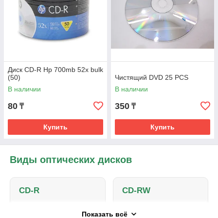
студиях звукозаписи
и домашних архивах.
Оптические носители
отличаются
надежностью
хранения данных,
доступной
Диск CD-R Hp 700mb 52x bulk
стоимостью и
(50)
Чистящий DVD 25 PCS
широкой
В наличии
В наличии
совместимостью с
оборудованием.
80
350
₸
₸
Купить
Купить
Виды оптических дисков
CD-R
CD-RW
Записываемые диски
Многоразовые компакт-
Показать всё
CD-R объемом до 700
диски с возможностью