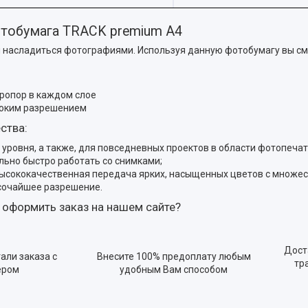
тобумага TRACK premium А4
ы насладиться фотографиями. Используя данную фотобумагу вы см
ропор в каждом слое
ысоким разрешением
ства:
уровня, а также, для повседневных проектов в области фотопечат
ьно быстро работать со снимками;
высококачественная передача ярких, насыщенных цветов с множес
сочайшее разрешение.
 оформить заказ на нашем сайте?
Дост
али заказа с
Внесите 100% предоплату любым
тр
ером
удобным Вам способом