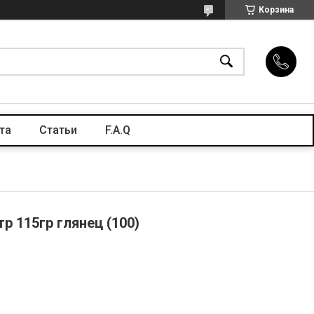
Корзина
та
Статьи
F.A.Q
 115гр глянец (100)