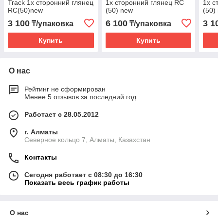
Track 1х сторонний глянец
1х сторонний глянец RC
1х с
RC(50)new
(50) new
(50)
3 100
6 100
3 1
₸/упаковка
₸/упаковка
Купить
Купить
О нас
Рейтинг не сформирован
Менее 5 отзывов за последний год
Работает с 28.05.2012
г. Алматы
Северное кольцо 7, Алматы, Казахстан
Контакты
Сегодня работает с 08:30 до 16:30
Показать весь график работы
О нас