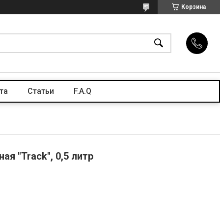
Корзина
та
Статьи
F.A.Q
ая "Track", 0,5 литр
л