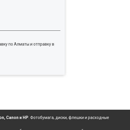
вку по Алматы и отправку в
on, Canon и HP
.
Фотобумага
,
диски
,
флешки
и расходные