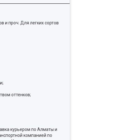
 и проч. Для легких сортов
и;
твом оттенков;
авка курьером по Алматы и
анспортной компанией по