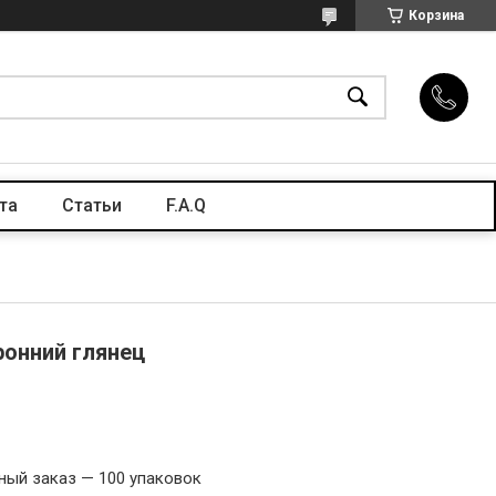
Корзина
та
Статьи
F.A.Q
ронний глянец
ый заказ — 100 упаковок