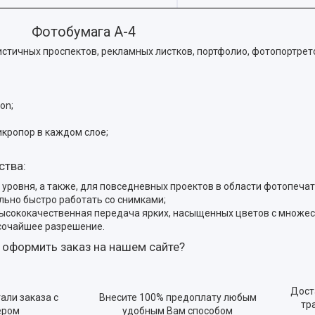
Фотобумага А-4
тичных проспектов, рекламных листков, портфолио, фотопортретов
on;
икропор в каждом слое;
ства:
уровня, а также, для повседневных проектов в области фотопечат
ьно быстро работать со снимками;
высококачественная передача ярких, насыщенных цветов с множес
сочайшее разрешение.
 оформить заказ на нашем сайте?
Дост
али заказа с
Внесите 100% предоплату любым
тр
ером
удобным Вам способом