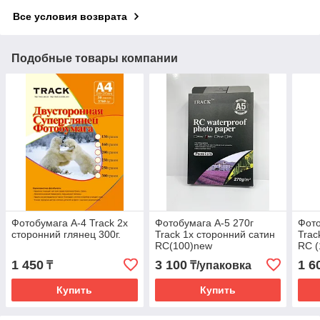
Все условия возврата
Подобные товары компании
Фотобумага А-4 Track 2х
Фотобумага А-5 270г
Фото
сторонний глянец 300г.
Track 1х сторонний сатин
Trac
RC(100)new
RC (
1 450
3 100
1 6
₸
₸/упаковка
Купить
Купить