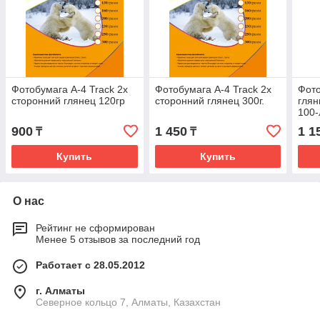
Фотобумага А-4 Track 2х
Фотобумага А-4 Track 2х
Фото
сторонний глянец 120гр
сторонний глянец 300г.
глян
100-
900
1 450
1 1
₸
₸
Купить
Купить
О нас
Рейтинг не сформирован
Менее 5 отзывов за последний год
Работает с 28.05.2012
г. Алматы
Северное кольцо 7, Алматы, Казахстан