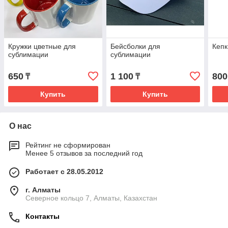
Кружки цветные для
Бейсболки для
Кепк
сублимации
сублимации
650
1 100
800
₸
₸
Купить
Купить
О нас
Рейтинг не сформирован
Менее 5 отзывов за последний год
Работает с 28.05.2012
г. Алматы
Северное кольцо 7, Алматы, Казахстан
Контакты