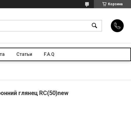
Корзина
та
Статьи
F.A.Q
ронний глянец RC(50)new