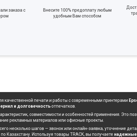
Дост
али заказа с
Внесите 100% предоплату любым
тр
ером
удобным Вам способом
я качественной печати и работы с современными принтерами
Eps
чернил
и долговечность
отпечатков.
арактеристик, совместимости и особенностей применения. Это по
дание рекламных материалов или офисные проекты.
сего несколько шагов — звонок или онлайн-заявка, уточнение де
 по Казахстану. Используя товары TRACK, вы получаете
надежные 