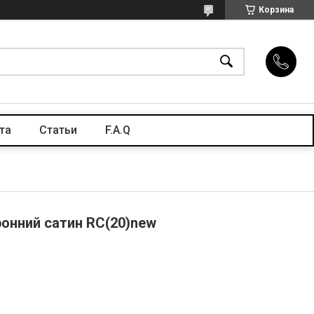
Корзина
та
Статьи
F.A.Q
ронний сатин RC(20)new