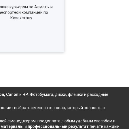
авка курьером по Алматы и
анспортной компанией по
Казахстану
on, Canon и HP
.
Фотобумага
,
диски
,
флешки
и расходные
зволяет выбрать именно тот товар, который полностью
талей с менеджером, предоплата любым удобным способом и
материалы и профессиональный результат печати
каждый