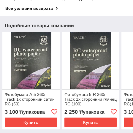
Все условия возврата
Подобные товары компании
Фотобумага А-5 260г
Фотобумага 5-R 260г
Фото
Track 1х сторонний сатин
Track 1х сторонний глянец
Trac
RC (50)
RC (100)
RC(
3 100
2 250
3 1
₸/упаковка
₸/упаковка
Купить
Купить