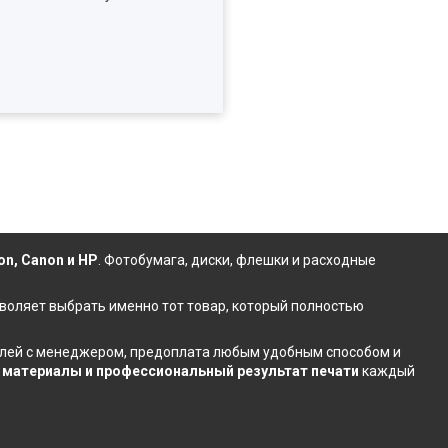
on, Canon и HP
.
Фотобумага
,
диски
,
флешки
и расходные
зволяет выбрать именно тот товар, который полностью
талей с менеджером, предоплата любым удобным способом и
материалы и профессиональный результат печати
каждый