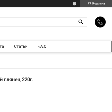
Корзина
та
Статьи
F.A.Q
й глянец 220г.