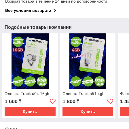
Возврат товара в течение 14 дней по договоренности
Все условия возврата
Подобные товары компании
Флешка Track u04 16gb
Флешка Track s51 4gb
Фле
1 600
1 800
1 4
₸
₸
Купить
Купить