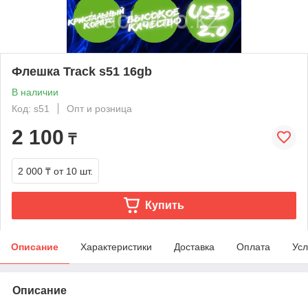
Флешка Track s51 16gb
В наличии
Код: s51
Опт и розница
2 100
₸
2 000 ₸
от 10 шт.
Купить
Описание
Характеристики
Доставка
Оплата
Усл
Описание