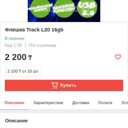
Флешка Track L20 16gb
В наличии
Код: L 20
Опт и розница
2 200
₸
2 100 ₸
от 10 шт.
Купить
Описание
Характеристики
Доставка
Оплата
Усл
Описание