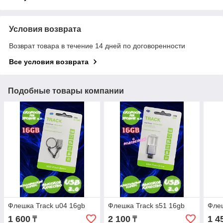
Условия возврата
Возврат товара в течение 14 дней по договоренности
Все условия возврата
Подобные товары компании
Флешка Track u04 16gb
Флешка Track s51 16gb
Фле
1 600
2 100
1 4
₸
₸