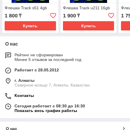
Флешка Track s51 4gb
Флешка Track u211 16gb
Флеш
1 800
1 900
1 7
₸
₸
Купить
Купить
О нас
Рейтинг не сформирован
Менее 5 отзывов за последний год
Работает с 28.05.2012
г. Алматы
Северное кольцо 7, Алматы, Казахстан
Контакты
Сегодня работает с 08:30 до 16:30
Показать весь график работы
О нас