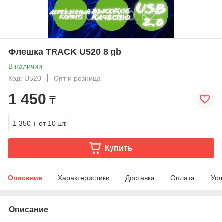
Флешка TRACK U520 8 gb
В наличии
Код: U520
Опт и розница
1 450
₸
1 350 ₸
от 10 шт.
Купить
Описание
Характеристики
Доставка
Оплата
Усл
Описание