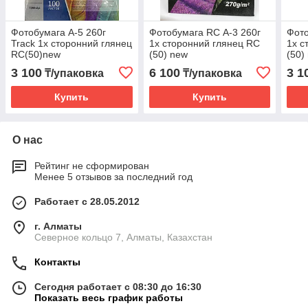
Фотобумага А-5 260г
Фотобумага RC А-3 260г
Фото
Track 1х сторонний глянец
1х сторонний глянец RC
1х с
RC(50)new
(50) new
(50)
3 100
6 100
3 1
₸/упаковка
₸/упаковка
Купить
Купить
О нас
Рейтинг не сформирован
Менее 5 отзывов за последний год
Работает с 28.05.2012
г. Алматы
Северное кольцо 7, Алматы, Казахстан
Контакты
Сегодня работает с 08:30 до 16:30
Показать весь график работы