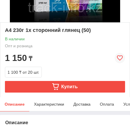
A4 230г 1х сторонний глянец (50)
В наличии
Опт и розница
1 150
₸
1 100 ₸
от 20 шт.
Купить
Описание
Характеристики
Доставка
Оплата
Усл
Описание