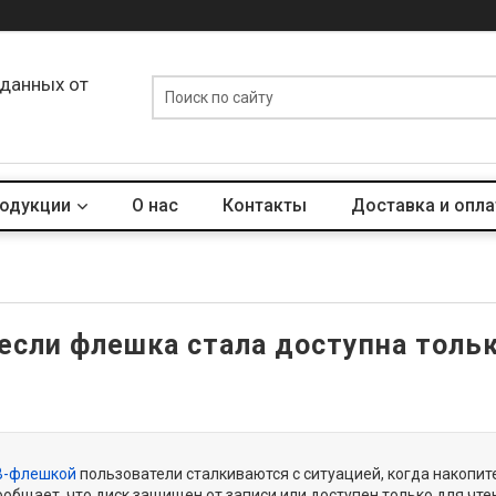
 данных от
родукции
О нас
Контакты
Доставка и опла
 если флешка стала доступна тольк
B-флешкой
пользователи сталкиваются с ситуацией, когда накопит
общает, что диск защищен от записи или доступен только для чте