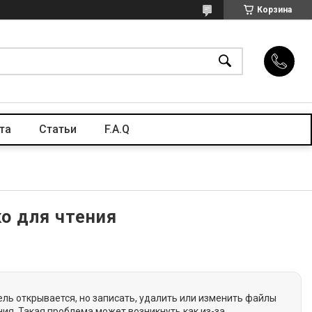
Корзина
та
Статьи
F.A.Q
о для чтения
ель открывается, но записать, удалить или изменить файлы
ния. Такая проблема может возникнуть как из-за