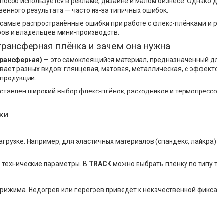
способ используется в рекламе, дизайне и малом бизнесе. Однако
венного результата — часто из-за типичных ошибок.
 самые распространённые ошибки при работе с флекс-плёнками и р
ов и владельцев мини-производств.
рансферная плёнка и зачем она нужна
рансферная)
— это самоклеящийся материал, предназначенный дл
вает разных видов: глянцевая, матовая, металлическая, с эффект
 продукции.
ставлен широкий выбор флекс-плёнок, расходников и термопрессо
ки
грузке. Например, для эластичных материалов (спандекс, лайкра)
 технические параметры. В
TRACK
можно выбрать плёнку по типу т
рижима. Недогрев или перегрев приведёт к некачественной фикса