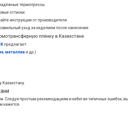
надёжные термопрессы.
овые оттиски.
айте инструкции от производителя.
равильный уход за изделием после нанесения.
ермотрансферную плёнку в Казахстане
CK
предлагает:
ие
,
металлик
и др.)
у Казахстану.
кани
м. Следуя простым рекомендациям и избегая типичных ошибок, вы 
м кажется.