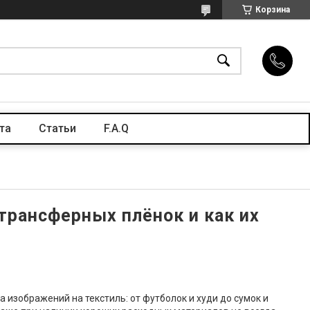
Корзина
та
Статьи
F.A.Q
трансферных плёнок и как их
 изображений на текстиль: от футболок и худи до сумок и