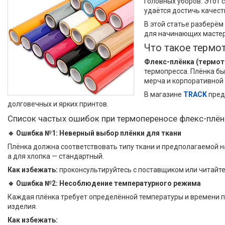
головных уборов. Этот 
удаётся достичь качест
В этой статье разберём
для начинающих мастер
Что такое термот
Флекс-плёнка (термот
термопресса. Плёнка бы
мерча и корпоративной
В магазине
TRACK
пред
долговечных и ярких принтов.
Список частых ошибок при термопереносе флекс-плён
🔹 Ошибка №1: Неверный выбор плёнки для ткани
Плёнка должна соответствовать типу ткани и предполагаемой на
а для хлопка — стандартный.
Как избежать:
проконсультируйтесь с поставщиком или читайте
🔹 Ошибка №2: Несоблюдение температурного режима
Каждая плёнка требует определённой температуры и времени п
изделия.
Как избежать: