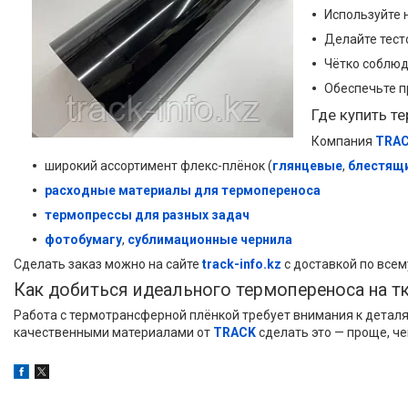
Используйте 
Делайте тест
Чётко соблюд
Обеспечьте п
Где купить т
Компания
TRA
широкий ассортимент флекс-плёнок (
глянцевые
,
блестящ
расходные материалы для термопереноса
термопрессы для разных задач
фотобумагу
,
сублимационные чернила
Сделать заказ можно на сайте
track-info.kz
с доставкой по всем
Как добиться идеального термопереноса на т
Работа с термотрансферной плёнкой требует внимания к деталя
качественными материалами от
TRACK
сделать это — проще, че